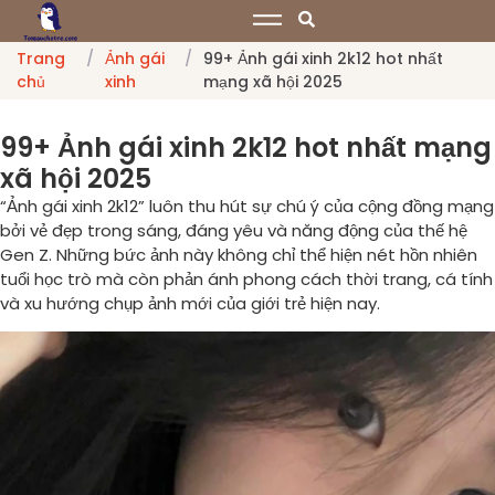
Trang
/
Ảnh gái
/
99+ Ảnh gái xinh 2k12 hot nhất
chủ
xinh
mạng xã hội 2025
99+ Ảnh gái xinh 2k12 hot nhất mạng
xã hội 2025
“Ảnh gái xinh 2k12” luôn thu hút sự chú ý của cộng đồng mạng
bởi vẻ đẹp trong sáng, đáng yêu và năng động của thế hệ
Gen Z. Những bức ảnh này không chỉ thể hiện nét hồn nhiên
tuổi học trò mà còn phản ánh phong cách thời trang, cá tính
và xu hướng chụp ảnh mới của giới trẻ hiện nay.