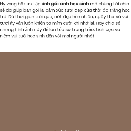
Hy vọng bộ sưu tập
ảnh gái xinh học sinh
mà chúng tôi chia
sẻ đã giúp bạn gợi lại cảm xúc tươi đẹp của thời áo trắng học
trò. Dù thời gian trôi qua, nét đẹp hồn nhiên, ngây thơ và vui
tươi ấy vẫn luôn khiến ta mỉm cười khi nhớ lại. Hãy chia sẻ
những hình ảnh này để lan tỏa sự trong trẻo, tích cực và
niềm vui tuổi học sinh đến với mọi người nhé!