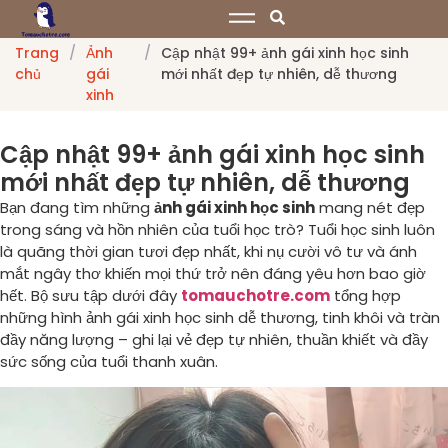
Trang
/
Ảnh
/
Cập nhật 99+ ảnh gái xinh học sinh
chủ
gái
mới nhất đẹp tự nhiên, dễ thương
xinh
Cập nhật 99+ ảnh gái xinh học sinh
mới nhất đẹp tự nhiên, dễ thương
Bạn đang tìm những
ảnh gái xinh học sinh
mang nét đẹp
trong sáng và hồn nhiên của tuổi học trò? Tuổi học sinh luôn
là quãng thời gian tươi đẹp nhất, khi nụ cười vô tư và ánh
mắt ngây thơ khiến mọi thứ trở nên đáng yêu hơn bao giờ
hết. Bộ sưu tập dưới đây
tomauchotre.com
tổng hợp
những hình ảnh gái xinh học sinh dễ thương, tinh khôi và tràn
đầy năng lượng – ghi lại vẻ đẹp tự nhiên, thuần khiết và đầy
sức sống của tuổi thanh xuân.