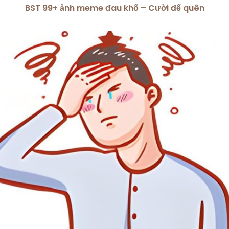
BST 99+ ảnh meme đau khổ – Cười để quên