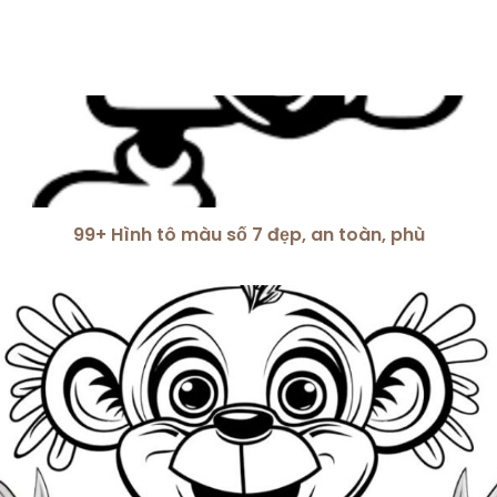
99+ Hình tô màu số 7 đẹp, an toàn, phù