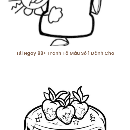
Tải Ngay 88+ Tranh Tô Màu Số 1 Dành Cho