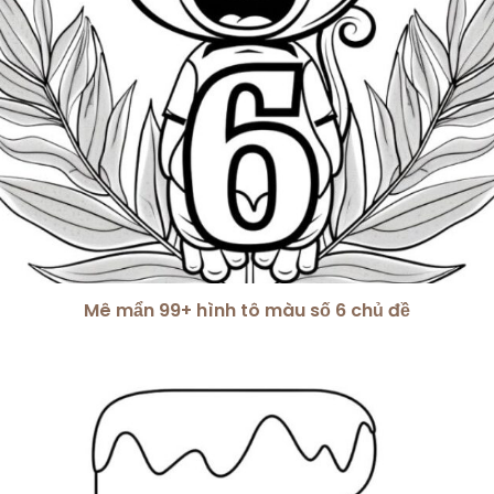
Mê mẩn 99+ hình tô màu số 6 chủ đề