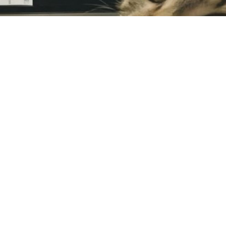
Tổng hợp 99+ ảnh meme chạy deadline hài hước
nhất