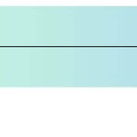
Đang mở
https://tomauchotre.com/to-mau-so-4/