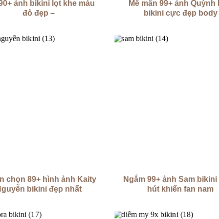
90+ ảnh bikini lọt khe màu
Mê mẩn 99+ ảnh Quỳnh
đỏ đẹp –
bikini cực đẹp body
n chọn 89+ hình ảnh Kaity
Ngắm 99+ ảnh Sam bikini
guyễn bikini đẹp nhất
hút khiến fan nam