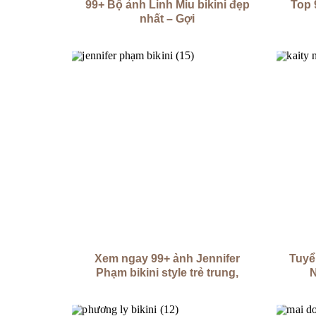
99+ Bộ ảnh Linh Miu bikini đẹp
Top 
nhất – Gợi
Xem ngay 99+ ảnh Jennifer
Tuyể
Phạm bikini style trẻ trung,
N