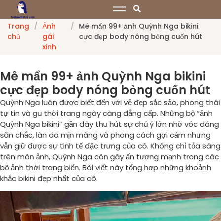
Trang
/
Ảnh
/
Mê mẩn 99+ ảnh Quỳnh Nga bikini
chủ
gái
cực đẹp body nóng bỏng cuốn hút
xinh
Mê mẩn 99+ ảnh Quỳnh Nga bikini
cực đẹp body nóng bỏng cuốn hút
Quỳnh Nga luôn được biết đến với vẻ đẹp sắc sảo, phong thái
tự tin và gu thời trang ngày càng đẳng cấp. Những bộ “ảnh
Quỳnh Nga bikini” gần đây thu hút sự chú ý lớn nhờ vóc dáng
săn chắc, làn da mịn màng và phong cách gợi cảm nhưng
vẫn giữ được sự tinh tế đặc trưng của cô. Không chỉ tỏa sáng
trên màn ảnh, Quỳnh Nga còn gây ấn tượng mạnh trong các
bộ ảnh thời trang biển. Bài viết này tổng hợp những khoảnh
khắc bikini đẹp nhất của cô.