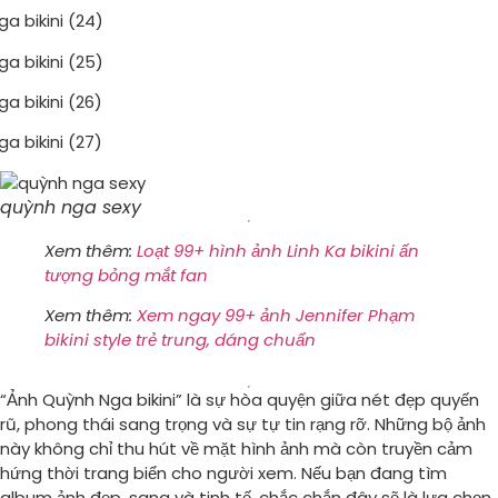
quỳnh nga sexy
Xem thêm:
Loạt 99+ hình ảnh Linh Ka bikini ấn
tượng bỏng mắt fan
Xem thêm:
Xem ngay 99+ ảnh Jennifer Phạm
bikini style trẻ trung, dáng chuẩn
“Ảnh Quỳnh Nga bikini” là sự hòa quyện giữa nét đẹp quyến
rũ, phong thái sang trọng và sự tự tin rạng rỡ. Những bộ ảnh
này không chỉ thu hút về mặt hình ảnh mà còn truyền cảm
hứng thời trang biển cho người xem. Nếu bạn đang tìm
album ảnh đẹp, sang và tinh tế, chắc chắn đây sẽ là lựa chọn