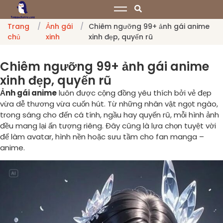
Trang
/
Ảnh gái
/
Chiêm ngưỡng 99+ ảnh gái anime
chủ
xinh
xinh đẹp, quyến rũ
Chiêm ngưỡng 99+ ảnh gái anime
xinh đẹp, quyến rũ
Ảnh gái anime
luôn được cộng đồng yêu thích bởi vẻ đẹp
vừa dễ thương vừa cuốn hút. Từ những nhân vật ngọt ngào,
trong sáng cho đến cá tính, ngầu hay quyến rũ, mỗi hình ảnh
đều mang lại ấn tượng riêng. Đây cũng là lựa chọn tuyệt vời
để làm avatar, hình nền hoặc sưu tầm cho fan manga –
anime.