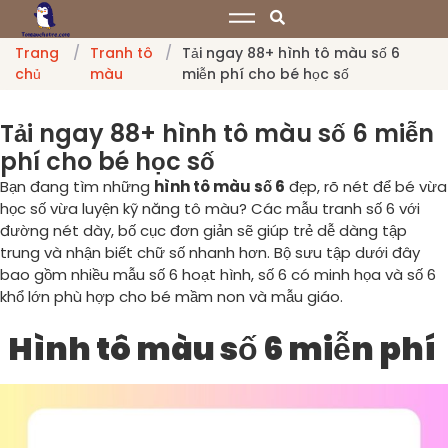
Trang
/
Tranh tô
/
Tải ngay 88+ hình tô màu số 6
chủ
màu
miễn phí cho bé học số
Tải ngay 88+ hình tô màu số 6 miễn
phí cho bé học số
Bạn đang tìm những
hình tô màu số 6
đẹp, rõ nét để bé vừa
học số vừa luyện kỹ năng tô màu? Các mẫu tranh số 6 với
đường nét dày, bố cục đơn giản sẽ giúp trẻ dễ dàng tập
trung và nhận biết chữ số nhanh hơn. Bộ sưu tập dưới đây
bao gồm nhiều mẫu số 6 hoạt hình, số 6 có minh họa và số 6
khổ lớn phù hợp cho bé mầm non và mẫu giáo.
Hình tô màu số 6 miễn phí