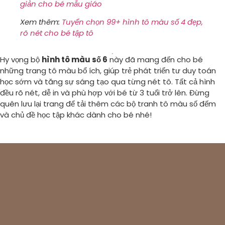
giản cho bé mẫu giáo
Xem thêm:
Tuyển chọn 99+ hình tô màu số 4 đẹp,
rõ nét cho bé tập tô
Hy vọng bộ
hình tô màu số 6
này đã mang đến cho bé
những trang tô màu bổ ích, giúp trẻ phát triển tư duy toán
học sớm và tăng sự sáng tạo qua từng nét tô. Tất cả hình
đều rõ nét, dễ in và phù hợp với bé từ 3 tuổi trở lên. Đừng
quên lưu lại trang để tải thêm các bộ tranh tô màu số đếm
và chủ đề học tập khác dành cho bé nhé!