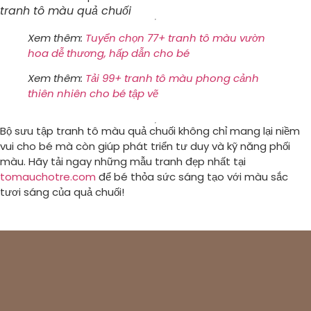
tranh tô màu quả chuối
Xem thêm:
Tuyển chọn 77+ tranh tô màu vườn
hoa dễ thương, hấp dẫn cho bé
Xem thêm:
Tải 99+ tranh tô màu phong cảnh
thiên nhiên cho bé tập vẽ
Bộ sưu tập tranh tô màu quả chuối không chỉ mang lại niềm
vui cho bé mà còn giúp phát triển tư duy và kỹ năng phối
màu. Hãy tải ngay những mẫu tranh đẹp nhất tại
tomauchotre.com
để bé thỏa sức sáng tạo với màu sắc
tươi sáng của quả chuối!