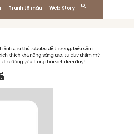
n
Tranh tô màu
Web Story
nh ảnh chú thỏ Labubu dễ thương, biểu cảm
kích thích khả năng sáng tạo, tư duy thẩm mỹ
ubu đáng yêu trong bài viết dưới đây!
é