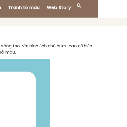
n
Tranh tô màu
Web Story
 sáng tạo. Với hình ảnh chú hươu cao cổ hiền
hối màu.