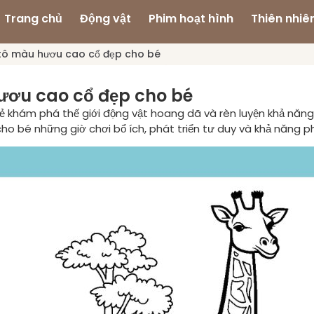
Trang chủ
Động vật
Phim hoạt hình
Thiên nhiê
 tô màu hươu cao cổ đẹp cho bé
ươu cao cổ đẹp cho bé
ẻ khám phá thế giới động vật hoang dã và rèn luyện khả năng
ho bé những giờ chơi bổ ích, phát triển tư duy và khả năng p