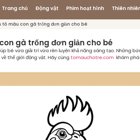
Trang chủ
Động vật
Phim hoạt hình
Thiên nhiê
 tô màu con gà trống đơn giản cho bé
con gà trống đơn giản cho bé
úp bé vừa giải trí vừa rèn luyện khả năng sáng tạo. Những bứ
 về thế giới động vật. Hãy cùng
tomauchotre.com
khám phá b