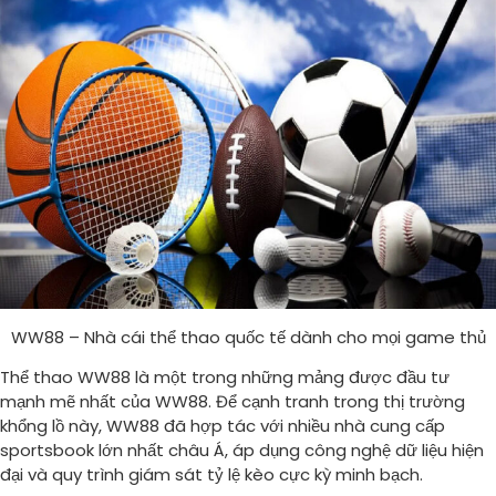
WW88 – Nhà cái thể thao quốc tế dành cho mọi game thủ
Thể thao WW88 là một trong những mảng được đầu tư
mạnh mẽ nhất của WW88. Để cạnh tranh trong thị trường
khổng lồ này, WW88 đã hợp tác với nhiều nhà cung cấp
sportsbook lớn nhất châu Á, áp dụng công nghệ dữ liệu hiện
đại và quy trình giám sát tỷ lệ kèo cực kỳ minh bạch.