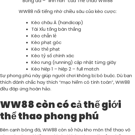
Bóng đá – “linh hồn” của Thể thao WW88
WW88 nổi tiếng nhờ chiều sâu của kèo cược:
Kèo châu Á (handicap)
Tài Xỉu tổng bàn thắng
Kèo chẵn lẻ
Kèo phạt góc
Kèo thẻ phạt
Kèo tỷ số chính xác
Kèo rung (running) cập nhật từng giây
Kèo hiệp 1 – hiệp 2 – full match
Sự phong phú này giúp người chơi không bị bó buộc. Dù bạn
thích đánh chắc hay thích “mạo hiểm có tính toán”, WW88
đều đáp ứng hoàn hảo.
WW88 còn có cả thế giới
thể thao phong phú
Bên cạnh bóng đá, WW88 còn sở hữu kho môn thể thao vô