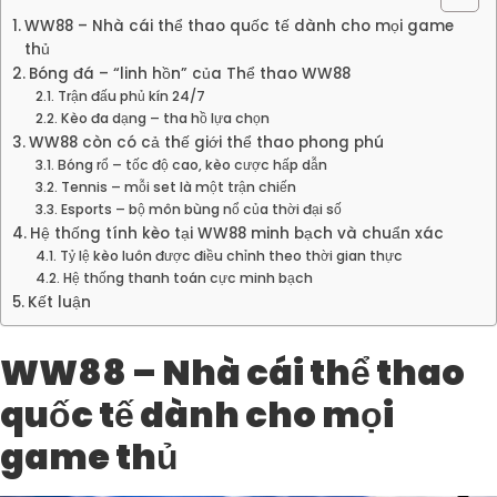
WW88 – Nhà cái thể thao quốc tế dành cho mọi game
thủ
Bóng đá – “linh hồn” của Thể thao WW88
Trận đấu phủ kín 24/7
Kèo đa dạng – tha hồ lựa chọn
WW88 còn có cả thế giới thể thao phong phú
Bóng rổ – tốc độ cao, kèo cược hấp dẫn
Tennis – mỗi set là một trận chiến
Esports – bộ môn bùng nổ của thời đại số
Hệ thống tính kèo tại WW88 minh bạch và chuẩn xác
Tỷ lệ kèo luôn được điều chỉnh theo thời gian thực
Hệ thống thanh toán cực minh bạch
Kết luận
WW88 – Nhà cái thể thao
quốc tế dành cho mọi
game thủ