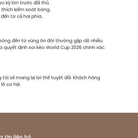
 kỳ lớn trước đối thủ.
n thích kiểm soát bóng.
 đến từ cả hai phía.
i bóng đến từ vùng ôn đới thường gặp rất nhiều
ra quyết định soi kèo World Cup 2026 chính xác.
ôi sẽ mang lại lợi thế tuyệt đối. Khách hàng
lỡ cơ hội.
 tin liên hệ