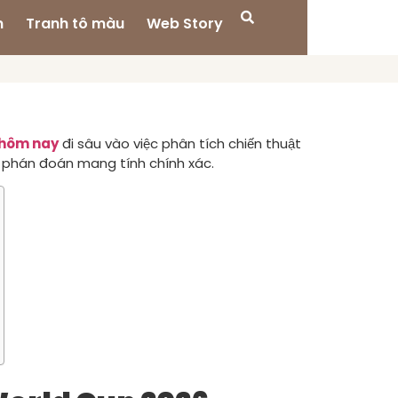
n
Tranh tô màu
Web Story
 hôm nay
đi sâu vào việc phân tích chiến thuật
ra phán đoán mang tính chính xác.