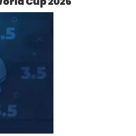
 World Cup 2026