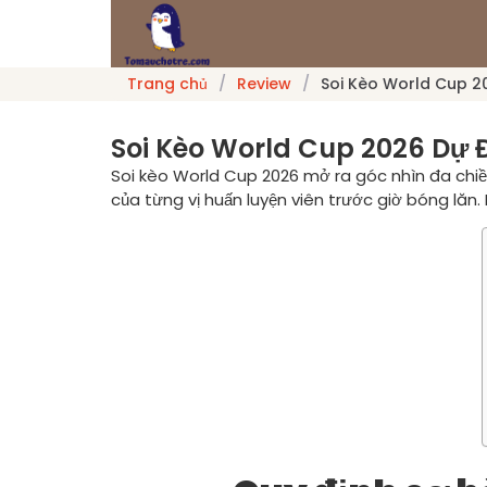
Trang chủ
/
Review
/
Soi Kèo World Cup 
Soi Kèo World Cup 2026 Dự
Soi kèo World Cup 2026 mở ra góc nhìn đa chiề
của từng vị huấn luyện viên trước giờ bóng lăn