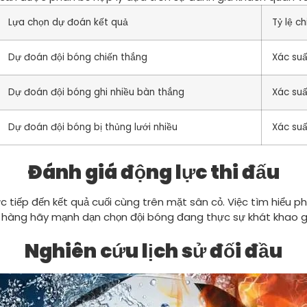
Lựa chọn dự đoán kết quả
Tỷ lệ c
Dự đoán đội bóng chiến thắng
Xác suấ
Dự đoán đội bóng ghi nhiều bàn thắng
Xác suấ
Dự đoán đội bóng bị thủng lưới nhiều
Xác suấ
Đánh giá động lực thi đấu
c tiếp đến kết quả cuối cùng trên mặt sân cỏ. Việc tìm hiểu
 hàng hãy mạnh dạn chọn đội bóng đang thực sự khát khao già
Nghiên cứu lịch sử đối đầu