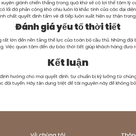
xuyên giành chiến thắng trong quá khứ sẽ có lợi thế tâm lý cực
ó lối đá phản công khó chịu luôn là khắc tinh của các đại diệ
h chất quyết định tấm vé đi tiếp luôn xuất hiện sự thận trọng
Đánh giá yếu tố thời tiết
ng rất lớn đến nền tảng thể lực của toàn bộ cầu thủ. Những độ
nóng. Việc quan tâm đến dự báo thời tiết giúp khách hàng đưa 
Kết luận
ịnh hướng cho mọi quyết định. Sự chuẩn bị kỹ lưỡng từ chúng t
c đội tuyển. Hãy tận dụng triệt để tài nguyên này để không bỏ 
Về chúng tôi
Thông