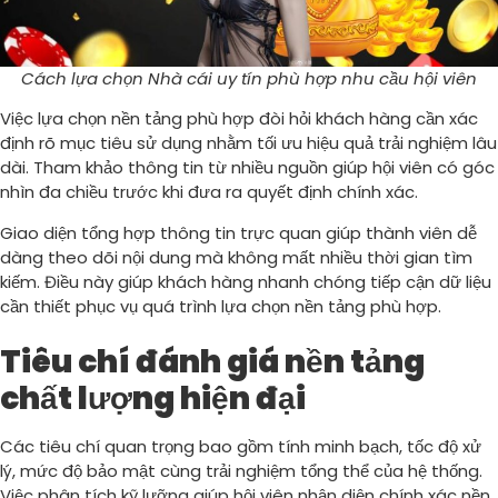
Cách lựa chọn Nhà cái uy tín phù hợp nhu cầu hội viên
Việc lựa chọn nền tảng phù hợp đòi hỏi khách hàng cần xác
định rõ mục tiêu sử dụng nhằm tối ưu hiệu quả trải nghiệm lâu
dài. Tham khảo thông tin từ nhiều nguồn giúp hội viên có góc
nhìn đa chiều trước khi đưa ra quyết định chính xác.
Giao diện tổng hợp thông tin trực quan giúp thành viên dễ
dàng theo dõi nội dung mà không mất nhiều thời gian tìm
kiếm. Điều này giúp khách hàng nhanh chóng tiếp cận dữ liệu
cần thiết phục vụ quá trình lựa chọn nền tảng phù hợp.
Tiêu chí đánh giá nền tảng
chất lượng hiện đại
Các tiêu chí quan trọng bao gồm tính minh bạch, tốc độ xử
lý, mức độ bảo mật cùng trải nghiệm tổng thể của hệ thống.
Việc phân tích kỹ lưỡng giúp hội viên nhận diện chính xác nền