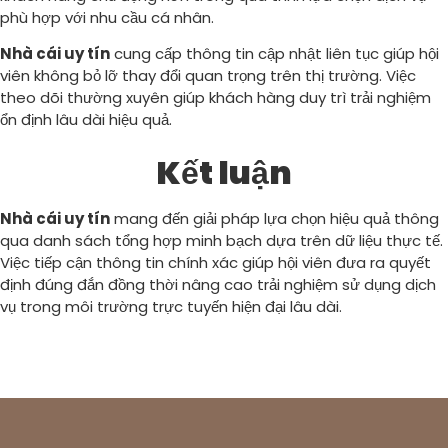
phù hợp với nhu cầu cá nhân.
Nhà cái uy tín
cung cấp thông tin cập nhật liên tục giúp hội
viên không bỏ lỡ thay đổi quan trọng trên thị trường. Việc
theo dõi thường xuyên giúp khách hàng duy trì trải nghiệm
ổn định lâu dài hiệu quả.
Kết luận
Nhà cái uy tín
mang đến giải pháp lựa chọn hiệu quả thông
qua danh sách tổng hợp minh bạch dựa trên dữ liệu thực tế.
Việc tiếp cận thông tin chính xác giúp hội viên đưa ra quyết
định đúng đắn đồng thời nâng cao trải nghiệm sử dụng dịch
vụ trong môi trường trực tuyến hiện đại lâu dài.