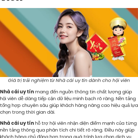
Giá trị trải nghiệm từ Nhà cái uy tín dành cho hội viên
Nhà cái uy tín
mang đến nguồn thông tin chất lượng giúp
hội viên dễ dàng tiếp cận dữ liệu minh bạch rõ ràng. Nền tảng
tổng hợp chuyên sâu giúp khách hàng nâng cao hiệu quả lựa
chọn trong thời gian dài.
Nhà cái uy tín
hỗ trợ hội viên nhận diện điểm mạnh của từng
nền tảng thông qua phân tích chi tiết rõ ràng. Điều này giúp
khách hàng chủ động hơn trong quá trình lựa chọn dịch vụ