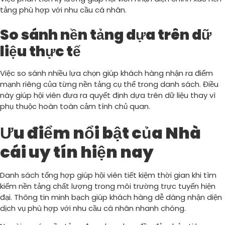
tảng phù hợp với nhu cầu cá nhân.
So sánh nền tảng dựa trên dữ
liệu thực tế
Việc so sánh nhiều lựa chọn giúp khách hàng nhận ra điểm
mạnh riêng của từng nền tảng cụ thể trong danh sách. Điều
này giúp hội viên đưa ra quyết định dựa trên dữ liệu thay vì
phụ thuộc hoàn toàn cảm tính chủ quan.
Ưu điểm nổi bật của Nhà
cái uy tín hiện nay
Danh sách tổng hợp giúp hội viên tiết kiệm thời gian khi tìm
kiếm nền tảng chất lượng trong môi trường trực tuyến hiện
đại. Thông tin minh bạch giúp khách hàng dễ dàng nhận diện
dịch vụ phù hợp với nhu cầu cá nhân nhanh chóng.