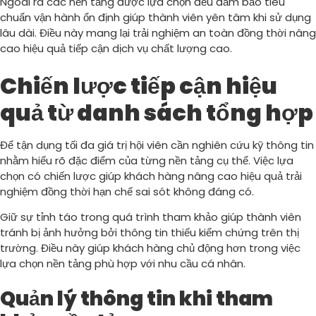
Ngoài ra các nền tảng được lựa chọn đều đảm bảo tiêu
chuẩn vận hành ổn định giúp thành viên yên tâm khi sử dụng
lâu dài. Điều này mang lại trải nghiệm an toàn đồng thời nâng
cao hiệu quả tiếp cận dịch vụ chất lượng cao.
Chiến lược tiếp cận hiệu
quả từ danh sách tổng hợp
Để tận dụng tối đa giá trị hội viên cần nghiên cứu kỹ thông tin
nhằm hiểu rõ đặc điểm của từng nền tảng cụ thể. Việc lựa
chọn có chiến lược giúp khách hàng nâng cao hiệu quả trải
nghiệm đồng thời hạn chế sai sót không đáng có.
Giữ sự tỉnh táo trong quá trình tham khảo giúp thành viên
tránh bị ảnh hưởng bởi thông tin thiếu kiểm chứng trên thị
trường. Điều này giúp khách hàng chủ động hơn trong việc
lựa chọn nền tảng phù hợp với nhu cầu cá nhân.
Quản lý thông tin khi tham