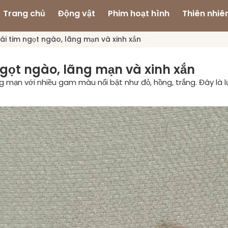
Trang chủ
Động vật
Phim hoạt hình
Thiên nhiê
rái tim ngọt ngào, lãng mạn và xinh xắn
ngọt ngào, lãng mạn và xinh xắn
g mạn với nhiều gam màu nổi bật như đỏ, hồng, trắng. Đây là