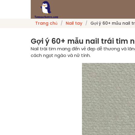
Trang chủ
/
Nail tay
/
Gợi ý 60+ mẫu nail t
Gợi ý 60+ mẫu nail trái tim 
Nail trái tim mang đến vẻ đẹp dễ thương và lãn
cách ngọt ngào và nữ tính.