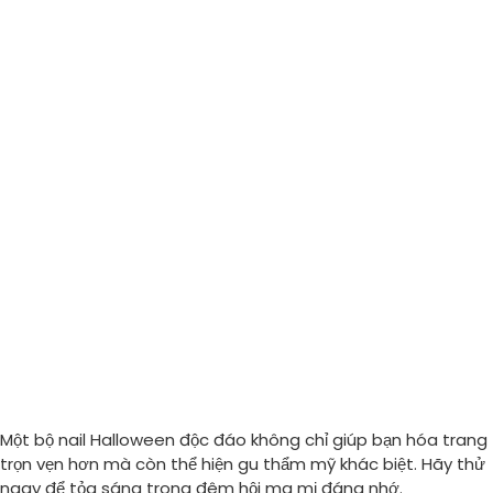
Một bộ nail Halloween độc đáo không chỉ giúp bạn hóa trang
trọn vẹn hơn mà còn thể hiện gu thẩm mỹ khác biệt. Hãy thử
ngay để tỏa sáng trong đêm hội ma mị đáng nhớ.