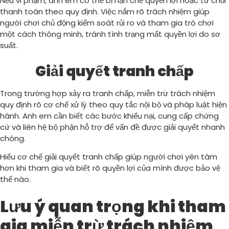
Nếu vi phạm, anh em có thể bị hạn chế quyền lợi hoặc từ chối
thanh toán theo quy định. Việc nắm rõ trách nhiệm giúp
người chơi chủ động kiểm soát rủi ro và tham gia trò chơi
một cách thông minh, tránh tình trạng mất quyền lợi do sơ
suất.
Giải quyết tranh chấp
Trong trường hợp xảy ra tranh chấp, miễn trừ trách nhiệm
quy định rõ cơ chế xử lý theo quy tắc nội bộ và pháp luật hiện
hành. Anh em cần biết các bước khiếu nại, cung cấp chứng
cứ và liên hệ bộ phận hỗ trợ để vấn đề được giải quyết nhanh
chóng.
Hiểu cơ chế giải quyết tranh chấp giúp người chơi yên tâm
hơn khi tham gia và biết rõ quyền lợi của mình được bảo vệ
thế nào.
Lưu ý quan trọng khi tham
gia miễn trừ trách nhiệm