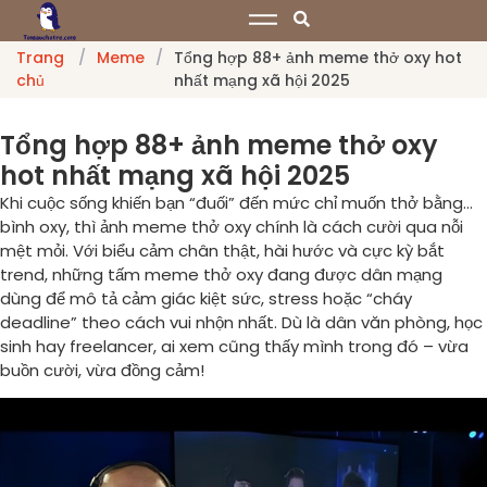
Trang
/
Meme
/
Tổng hợp 88+ ảnh meme thở oxy hot
chủ
nhất mạng xã hội 2025
Tổng hợp 88+ ảnh meme thở oxy
hot nhất mạng xã hội 2025
Khi cuộc sống khiến bạn “đuối” đến mức chỉ muốn thở bằng…
bình oxy, thì ảnh meme thở oxy chính là cách cười qua nỗi
mệt mỏi. Với biểu cảm chân thật, hài hước và cực kỳ bắt
trend, những tấm meme thở oxy đang được dân mạng
dùng để mô tả cảm giác kiệt sức, stress hoặc “cháy
deadline” theo cách vui nhộn nhất. Dù là dân văn phòng, học
sinh hay freelancer, ai xem cũng thấy mình trong đó – vừa
buồn cười, vừa đồng cảm!