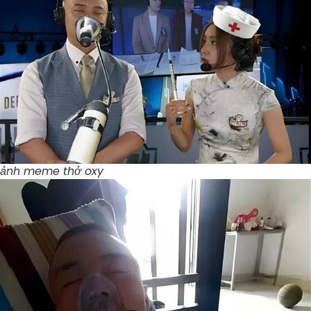
ảnh meme thở oxy