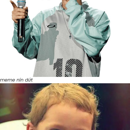
meme nín dứt