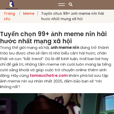
Trang
/
Meme
/
Tuyển chọn 99+ ảnh meme nín hài
chủ
hước nhất mạng xã hội
Tuyển chọn 99+ ảnh meme nín hài
hước nhất mạng xã hội
Trong thế giới mạng xã hội,
ảnh meme nín
đang trở thành
trào lưu được chia sẻ rầm rộ nhờ biểu cảm hài hước, chân
thật và cực “bắt trend”. Dù là để bình luận, troll bạn bè hay
chỉ để giải trí, những tấm meme nín cười luôn mang lại tiếng
cười sảng khoái và giúp cuộc trò chuyện online thêm sinh
động. Hãy cùng
tomauchotre.com
khám phá bộ sưu tập
ảnh meme nín vui nhộn nhất 2025, đảm bảo bạn sẽ “nín
không nổi”!