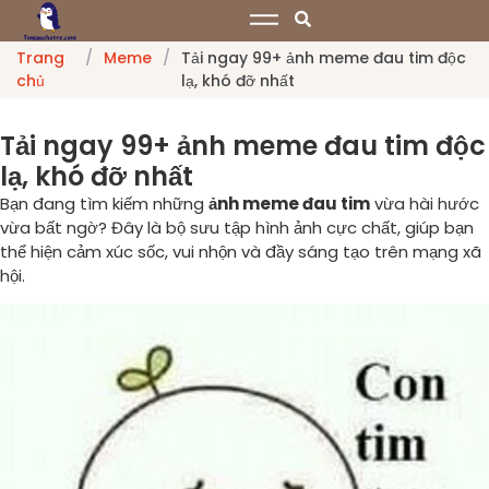
Trang
/
Meme
/
Tải ngay 99+ ảnh meme đau tim độc
chủ
lạ, khó đỡ nhất
Tải ngay 99+ ảnh meme đau tim độc
lạ, khó đỡ nhất
Bạn đang tìm kiếm những
ảnh meme đau tim
vừa hài hước
vừa bất ngờ? Đây là bộ sưu tập hình ảnh cực chất, giúp bạn
thể hiện cảm xúc sốc, vui nhộn và đầy sáng tạo trên mạng xã
hội.