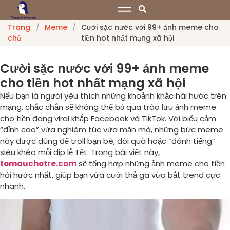
Trang
/
Meme
/
Cười sặc nước với 99+ ảnh meme cho
chủ
tiền hot nhất mạng xã hội
Cười sặc nước với 99+ ảnh meme
cho tiền hot nhất mạng xã hội
Nếu bạn là người yêu thích những khoảnh khắc hài hước trên
mạng, chắc chắn sẽ không thể bỏ qua trào lưu ảnh meme
cho tiền đang viral khắp Facebook và TikTok. Với biểu cảm
“đỉnh cao” vừa nghiêm túc vừa mặn mà, những bức meme
này được dùng để troll bạn bè, đòi quà hoặc “đánh tiếng”
siêu khéo mỗi dịp lễ Tết. Trong bài viết này,
tomauchotre.com
sẽ tổng hợp những ảnh meme cho tiền
hài hước nhất, giúp bạn vừa cười thả ga vừa bắt trend cực
nhanh.