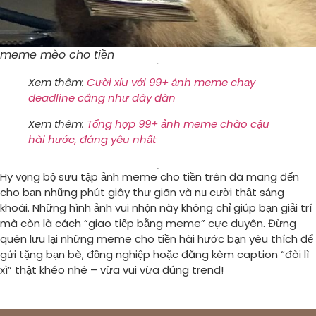
meme mèo cho tiền
Xem thêm:
Cười xỉu với 99+ ảnh meme chạy
deadline căng như dây đàn
Xem thêm:
Tổng hợp 99+ ảnh meme chào cậu
hài hước, đáng yêu nhất
Hy vọng bộ sưu tập ảnh meme cho tiền trên đã mang đến
cho bạn những phút giây thư giãn và nụ cười thật sảng
khoái. Những hình ảnh vui nhộn này không chỉ giúp bạn giải trí
mà còn là cách “giao tiếp bằng meme” cực duyên. Đừng
quên lưu lại những meme cho tiền hài hước bạn yêu thích để
gửi tặng bạn bè, đồng nghiệp hoặc đăng kèm caption “đòi lì
xì” thật khéo nhé – vừa vui vừa đúng trend!