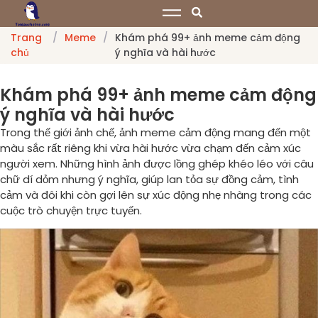
Trang
/
Meme
/
Khám phá 99+ ảnh meme cảm động
chủ
ý nghĩa và hài hước
Khám phá 99+ ảnh meme cảm động
ý nghĩa và hài hước
Trong thế giới ảnh chế, ảnh meme cảm động mang đến một
màu sắc rất riêng khi vừa hài hước vừa chạm đến cảm xúc
người xem. Những hình ảnh được lồng ghép khéo léo với câu
chữ dí dỏm nhưng ý nghĩa, giúp lan tỏa sự đồng cảm, tình
cảm và đôi khi còn gợi lên sự xúc động nhẹ nhàng trong các
cuộc trò chuyện trực tuyến.