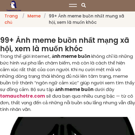
Trang
/
Meme
/
99+ Ảnh meme buồn nhất mạng xã
chủ
hội, xem là muốn khóc
99+ Ảnh meme buồn nhất mạng xã
hội, xem là muốn khóc
Trong thế giới Internet,
ảnh meme buồn
không chỉ là những
bức hình vui pha lẫn châm biếm, mà còn là cách thể hiện
cảm xúc rất thật của con người. Khi nụ cười mệt mỏi và
những dòng trạng thái không đủ nói lên tâm trạng, meme
buồn trở thành “ngôn ngữ cảm xúc” giúp người xem tìm thấy
sự đồng cảm. Bộ sưu tập
ảnh meme buồn
dưới đây
tomauchotre.com
sẽ đưa bạn qua nhiều cung bậc — từ cô
đơn, thất vọng đến cả những nỗi buồn sâu lắng nhưng vẫn đầy
tính nhân văn.