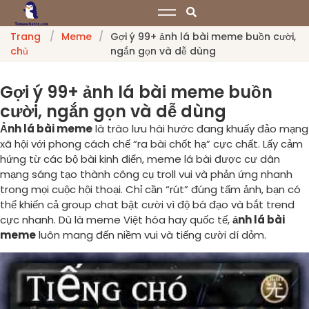
Trang
/
Meme
/
Gợi ý 99+ ảnh lá bài meme buồn cười,
chủ
ngắn gọn và dễ dùng
Gợi ý 99+ ảnh lá bài meme buồn
cười, ngắn gọn và dễ dùng
Ảnh lá bài meme
là trào lưu hài hước đang khuấy đảo mạng
xã hội với phong cách chế “ra bài chốt hạ” cực chất. Lấy cảm
hứng từ các bộ bài kinh điển, meme lá bài được cư dân
mạng sáng tạo thành công cụ troll vui và phản ứng nhanh
trong mọi cuộc hội thoại. Chỉ cần “rút” đúng tấm ảnh, bạn có
thể khiến cả group chat bật cười vì độ bá đạo và bắt trend
cực nhanh. Dù là meme Việt hóa hay quốc tế,
ảnh lá bài
meme
luôn mang đến niềm vui và tiếng cười dí dỏm.