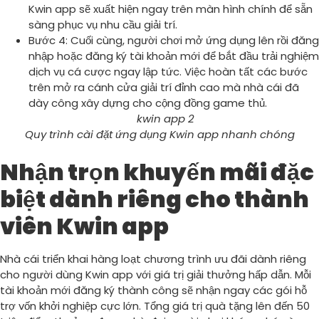
Kwin app sẽ xuất hiện ngay trên màn hình chính để sẵn
sàng phục vụ nhu cầu giải trí.
Bước 4: Cuối cùng, người chơi mở ứng dụng lên rồi đăng
nhập hoặc đăng ký tài khoản mới để bắt đầu trải nghiệm
dịch vụ cá cược ngay lập tức. Việc hoàn tất các bước
trên mở ra cánh cửa giải trí đỉnh cao mà nhà cái đã
dày công xây dựng cho cộng đồng game thủ.
Quy trình cài đặt ứng dụng Kwin app nhanh chóng
Nhận trọn khuyến mãi đặc
biệt dành riêng cho thành
viên Kwin app
Nhà cái triển khai hàng loạt chương trình ưu đãi dành riêng
cho người dùng Kwin app với giá trị giải thưởng hấp dẫn. Mỗi
tài khoản mới đăng ký thành công sẽ nhận ngay các gói hỗ
trợ vốn khởi nghiệp cực lớn. Tổng giá trị quà tặng lên đến 50