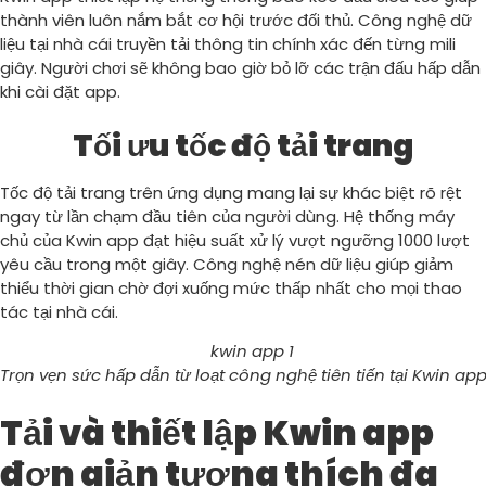
thành viên luôn nắm bắt cơ hội trước đối thủ. Công nghệ dữ
liệu tại nhà cái truyền tải thông tin chính xác đến từng mili
giây. Người chơi sẽ không bao giờ bỏ lỡ các trận đấu hấp dẫn
khi cài đặt app.
Tối ưu tốc độ tải trang
Tốc độ tải trang trên ứng dụng mang lại sự khác biệt rõ rệt
ngay từ lần chạm đầu tiên của người dùng. Hệ thống máy
chủ của Kwin app đạt hiệu suất xử lý vượt ngưỡng 1000 lượt
yêu cầu trong một giây. Công nghệ nén dữ liệu giúp giảm
thiểu thời gian chờ đợi xuống mức thấp nhất cho mọi thao
tác tại nhà cái.
Trọn vẹn sức hấp dẫn từ loạt công nghệ tiên tiến tại Kwin ap
Tải và thiết lập Kwin app
đơn giản tương thích đa