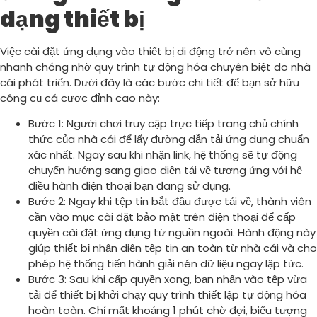
dạng thiết bị
Việc cài đặt ứng dụng vào thiết bị di động trở nên vô cùng
nhanh chóng nhờ quy trình tự động hóa chuyên biệt do nhà
cái phát triển. Dưới đây là các bước chi tiết để bạn sở hữu
công cụ cá cược đỉnh cao này:
Bước 1: Người chơi truy cập trực tiếp trang chủ chính
thức của nhà cái để lấy đường dẫn tải ứng dụng chuẩn
xác nhất. Ngay sau khi nhận link, hệ thống sẽ tự động
chuyển hướng sang giao diện tải về tương ứng với hệ
điều hành điện thoại bạn đang sử dụng.
Bước 2: Ngay khi tệp tin bắt đầu được tải về, thành viên
cần vào mục cài đặt bảo mật trên điện thoại để cấp
quyền cài đặt ứng dụng từ nguồn ngoài. Hành động này
giúp thiết bị nhận diện tệp tin an toàn từ nhà cái và cho
phép hệ thống tiến hành giải nén dữ liệu ngay lập tức.
Bước 3: Sau khi cấp quyền xong, bạn nhấn vào tệp vừa
tải để thiết bị khởi chạy quy trình thiết lập tự động hóa
hoàn toàn. Chỉ mất khoảng 1 phút chờ đợi, biểu tượng