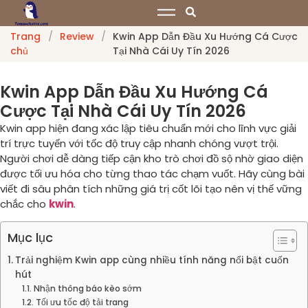
Trang
/
Review
/
Kwin App Dẫn Đầu Xu Hướng Cá Cược
chủ
Tại Nhà Cái Uy Tín 2026
Kwin App Dẫn Đầu Xu Hướng Cá
Cược Tại Nhà Cái Uy Tín 2026
Kwin app hiện đang xác lập tiêu chuẩn mới cho lĩnh vực giải
trí trực tuyến với tốc độ truy cập nhanh chóng vượt trội.
Người chơi dễ dàng tiếp cận kho trò chơi đồ sộ nhờ giao diện
được tối ưu hóa cho từng thao tác chạm vuốt. Hãy cùng bài
viết đi sâu phân tích những giá trị cốt lõi tạo nên vị thế vững
chắc cho
kwin
.
Mục lục
Trải nghiệm Kwin app cùng nhiều tính năng nổi bật cuốn
hút
Nhận thông báo kèo sớm
Tối ưu tốc độ tải trang