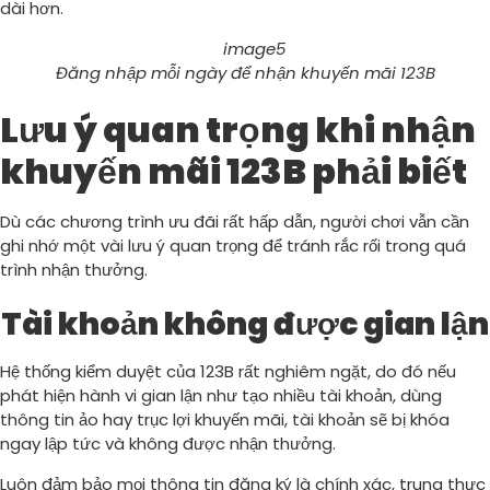
dài hơn.
Đăng nhập mỗi ngày để nhận khuyến mãi 123B
Lưu ý quan trọng khi nhận
khuyến mãi 123B phải biết
Dù các chương trình ưu đãi rất hấp dẫn, người chơi vẫn cần
ghi nhớ một vài lưu ý quan trọng để tránh rắc rối trong quá
trình nhận thưởng.
Tài khoản không được gian lận
Hệ thống kiểm duyệt của 123B rất nghiêm ngặt, do đó nếu
phát hiện hành vi gian lận như tạo nhiều tài khoản, dùng
thông tin ảo hay trục lợi khuyến mãi, tài khoản sẽ bị khóa
ngay lập tức và không được nhận thưởng.
Luôn đảm bảo mọi thông tin đăng ký là chính xác, trung thực