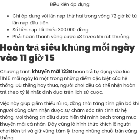
Điều kiện áp dụng:
Chỉ áp dụng với lần nạp thứ hai trong vòng 72 giờ kể từ
lần nạp đầu tiên.
Số tiền nạp tối thiểu 300.000 đồng.
Phải hoàn thành vòng cược x3 trước khi rút thưởng.
Hoàn trả siêu khủng mỗi ngày
vào 11 giờ 15
Chương trình
khuyến mãi 123B
hoàn trả tự động vào lúc
11h15 mỗi ngày là một trong những điểm đặc biệt của hệ
thống. Dù thắng hay thua, người chơi đều có thể nhận hoàn
trả theo tỷ lệ nhất định dựa trên lịch sử cược.
Việc này giúp giảm thiểu rủi ro, đồng thời tăng tính gắn bó khi
người dùng cảm nhận được sự chăm sóc tận tình từ hệ
thống. Mọi thông tin đều được hiển thị minh bạch trong mục
khuyến mãi cá nhân. Đây cũng là hình thức khích lệ người
chơi kiên trì và giữ vững tâm lý trong những chuỗi trận căng
thẳng.