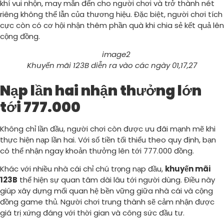
khí vui nhộn, may mắn đến cho người chơi và trở thành nét
riêng không thể lẫn của thương hiệu. Đặc biệt, người chơi tích
cực còn có cơ hội nhận thêm phần quà khi chia sẻ kết quả lên
cộng đồng.
Khuyến mãi 123B diễn ra vào các ngày 01,17,27
Nạp lần hai nhận thưởng lớn
tới 777.000
Không chỉ lần đầu, người chơi còn được ưu đãi mạnh mẽ khi
thực hiện nạp lần hai. Với số tiền tối thiểu theo quy định, bạn
có thể nhận ngay khoản thưởng lên tới 777.000 đồng.
Khác với nhiều nhà cái chỉ chú trọng nạp đầu,
khuyến mãi
123B
thể hiện sự quan tâm dài lâu tới người dùng. Điều này
giúp xây dựng mối quan hệ bền vững giữa nhà cái và cộng
đồng game thủ. Người chơi trung thành sẽ cảm nhận được
giá trị xứng đáng với thời gian và công sức đầu tư.