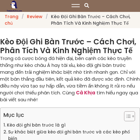
Trang
/
Review
/
Kèo Đội Ghi Bàn Trước – Cách Chơi,
chủ
Phân Tích Và Kinh Nghiệm Thực Tế
Kèo Đội Ghi Bàn Trước – Cách Chơi,
Phân Tích Và Kinh Nghiệm Thực Tế
Trong cá cược bóng đá hiện đại, bên cạnh các kèo truyền
thống như kèo châu Á hay tài xỉu, kèo đội ghi bàn trước
mang đến trải nghiệm khác biệt nhờ tính nhanh gọn. Chỉ với
một bàn thắng đầu tiên, kết quả kèo đã được xác định. Chính
điều này vừa tạo sự hấp dẫn, vừa tiềm ẩn không ít rủi ro nếu
người chơi thiếu phân tích. Cùng
Cà Khịa
tìm hiểu ngay qua
bài viết sau nhé!
Mục lục
Kèo đội ghi bàn trước là gì
Sự khác biệt giữa kèo đội ghi bàn trước và các kèo phổ
biến