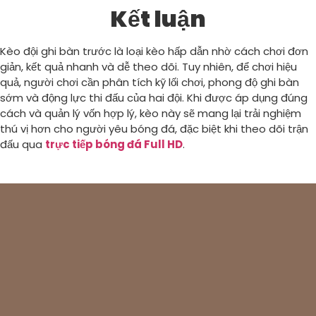
Kết luận
Kèo đội ghi bàn trước là loại kèo hấp dẫn nhờ cách chơi đơn
giản, kết quả nhanh và dễ theo dõi. Tuy nhiên, để chơi hiệu
quả, người chơi cần phân tích kỹ lối chơi, phong độ ghi bàn
sớm và động lực thi đấu của hai đội. Khi được áp dụng đúng
cách và quản lý vốn hợp lý, kèo này sẽ mang lại trải nghiệm
thú vị hơn cho người yêu bóng đá, đặc biệt khi theo dõi trận
đấu qua
trực tiếp bóng đá Full HD
.