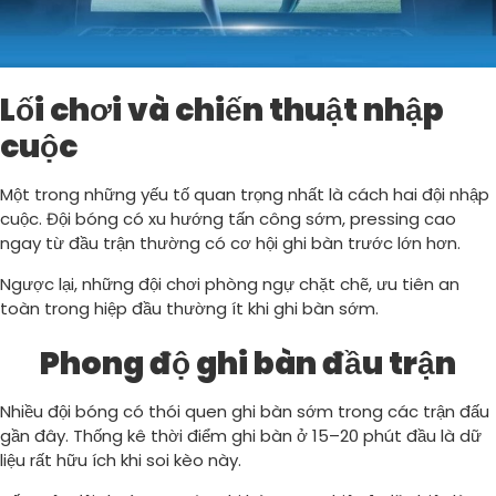
Lối chơi và chiến thuật nhập
cuộc
Một trong những yếu tố quan trọng nhất là cách hai đội nhập
cuộc. Đội bóng có xu hướng tấn công sớm, pressing cao
ngay từ đầu trận thường có cơ hội ghi bàn trước lớn hơn.
Ngược lại, những đội chơi phòng ngự chặt chẽ, ưu tiên an
toàn trong hiệp đầu thường ít khi ghi bàn sớm.
Phong độ ghi bàn đầu trận
Nhiều đội bóng có thói quen ghi bàn sớm trong các trận đấu
gần đây. Thống kê thời điểm ghi bàn ở 15–20 phút đầu là dữ
liệu rất hữu ích khi soi kèo này.