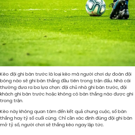
Kèo đội ghi bàn trước là loại kèo mà người chơi dự đoán đội
bóng nào sẽ ghi bàn thắng đầu tiên trong trận đấu. Nhà cái
thường đưa ra ba lựa chọn: đội chủ nhà ghi bàn trước, đội
khách ghi bàn trước hoặc không có bàn thắng nào được ghi
trong trận.
Kèo này không quan tâm đến kết quả chung cuộc, số bàn
thắng hay tỷ số cuối cùng. Chỉ cần xác định đúng đội ghi bàn
mở tỷ số, người chơi sẽ thắng kèo ngay lập tức.