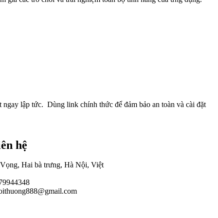
ngay lập tức. Dùng link chính thức để đảm bảo an toàn và cài đặt
iên hệ
 Vọng, Hai bà trưng, Hà Nội, Việt
779944348
doithuong888@gmail.com