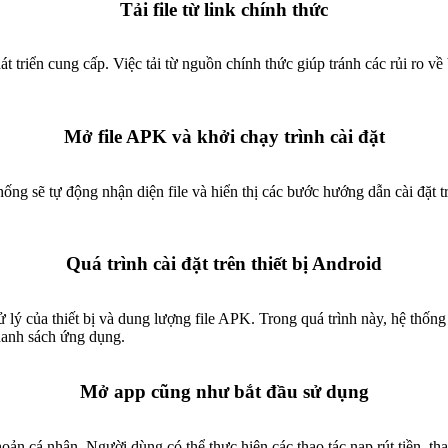
Tải file từ link chính thức
hát triển cung cấp. Việc tải từ nguồn chính thức giúp tránh các rủi ro
Mở file APK và khởi chạy trình cài đặt
 thống sẽ tự động nhận diện file và hiển thị các bước hướng dẫn cài đặ
Quá trình cài đặt trên thiết bị Android
 lý của thiết bị và dung lượng file APK. Trong quá trình này, hệ thống 
 danh sách ứng dụng.
Mở app cũng như bắt đầu sử dụng
ản cá nhân. Người dùng có thể thực hiện các thao tác nạp rút tiền, tha