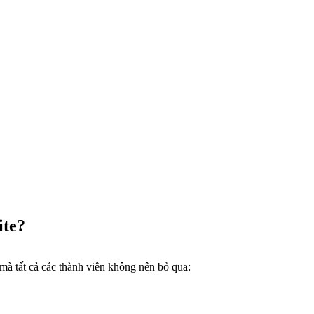
ite?
mà tất cả các thành viên không nên bỏ qua: