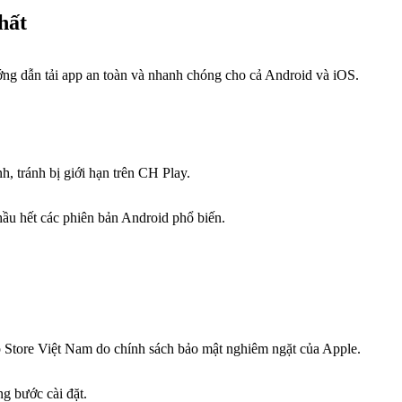
hất
ướng dẫn tải app an toàn và nhanh chóng cho cả Android và iOS.
, tránh bị giới hạn trên CH Play.
hầu hết các phiên bản Android phổ biến.
pp Store Việt Nam do chính sách bảo mật nghiêm ngặt của Apple.
g bước cài đặt.