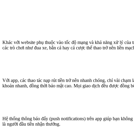
Khác với website phụ thuộc vào tốc độ mạng và khả năng xử lý của trì
các trò chơi như đua xe, bắn cá hay cá cược thể thao trở nên liền mạc
Với app, các thao tác nạp rút tiền trở nên nhanh chóng, chỉ vài chạm 
khoản nhanh, đồng thời bảo mật cao. Mọi giao dịch đều được đồng bộ 
Hệ thống thông báo đẩy (push notifications) trên app giúp bạn không
là người đầu tiên nhận thưởng.