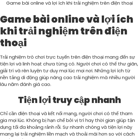
Game bài online và lợi ích khi trải nghiệm trên điện thoại
Game bài online và lợi ích
khi trải nghiệm trên điện
thoại
Trải nghiệm trò chơi trực tuyến trên điện thoại mang đến sự
tiện lợi và linh hoạt chưa từng có. Người chơi có thể thư giãn,
giải trí và rèn luyện tư duy mọi lúc mọi nơi. Những lợi ích từ
nền tảng di động giúp nâng cao trải nghiệm mà nhiều người
lâu năm đánh giá cao.
Tiện lợi truy cập nhanh
Chỉ cần điện thoại và kết nối mạng, người chơi có thể tham
gia mọi lúc. Không bị hạn chế bởi vị trí hay thời gian giúp tận
dụng tối đa khoảng rảnh rỗi. Sự nhanh chóng và tiện lợi này
mang lại trải nghiệm liền mạch và thoải mái hơn so với cách