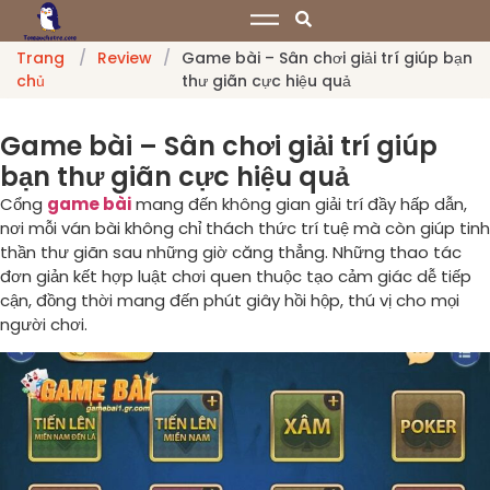
Trang
/
Review
/
Game bài – Sân chơi giải trí giúp bạn
chủ
thư giãn cực hiệu quả
Game bài – Sân chơi giải trí giúp
bạn thư giãn cực hiệu quả
Cổng
game bài
mang đến không gian giải trí đầy hấp dẫn,
nơi mỗi ván bài không chỉ thách thức trí tuệ mà còn giúp tinh
thần thư giãn sau những giờ căng thẳng. Những thao tác
đơn giản kết hợp luật chơi quen thuộc tạo cảm giác dễ tiếp
cận, đồng thời mang đến phút giây hồi hộp, thú vị cho mọi
người chơi.