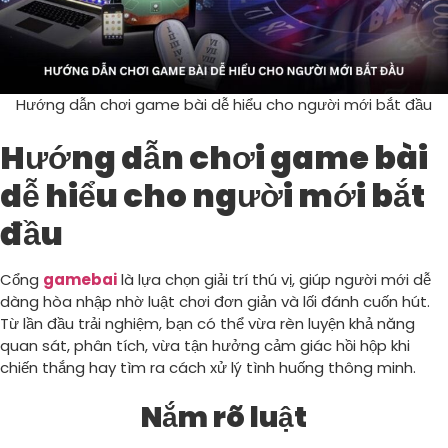
Hướng dẫn chơi game bài dễ hiểu cho người mới bắt đầu
Hướng dẫn chơi game bài
dễ hiểu cho người mới bắt
đầu
Cổng
gamebai
là lựa chọn giải trí thú vị, giúp người mới dễ
dàng hòa nhập nhờ luật chơi đơn giản và lối đánh cuốn hút.
Từ lần đầu trải nghiệm, bạn có thể vừa rèn luyện khả năng
quan sát, phân tích, vừa tận hưởng cảm giác hồi hộp khi
chiến thắng hay tìm ra cách xử lý tình huống thông minh.
Nắm rõ luật