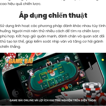
cao hiệu quả chiến lược.
Áp dụng chiến thuật
Sử dụng linh hoạt các phương pháp đánh khác nhau tùy tình
huống. Người mới nên thử nhiều cách để tìm ra chiến lược
phù hợp. Kết hợp giữ quân mạnh, đánh chặn và quan sát đối
thủ tạo lợi thế, giúp kiểm soát nhịp ván và tăng cơ hội giành
chiến thắng.