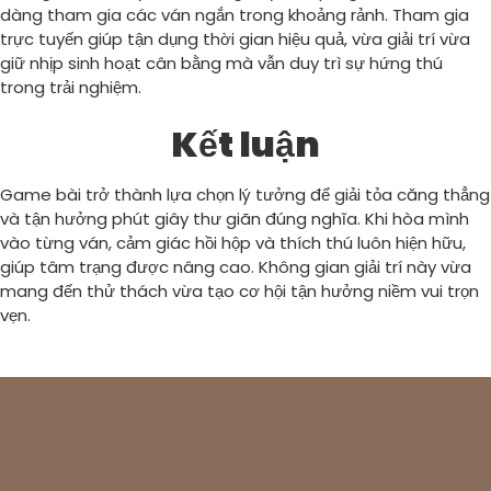
dàng tham gia các ván ngắn trong khoảng rảnh. Tham gia
trực tuyến giúp tận dụng thời gian hiệu quả, vừa giải trí vừa
giữ nhịp sinh hoạt cân bằng mà vẫn duy trì sự hứng thú
trong trải nghiệm.
Kết luận
Game bài trở thành lựa chọn lý tưởng để giải tỏa căng thẳng
và tận hưởng phút giây thư giãn đúng nghĩa. Khi hòa mình
vào từng ván, cảm giác hồi hộp và thích thú luôn hiện hữu,
giúp tâm trạng được nâng cao. Không gian giải trí này vừa
mang đến thử thách vừa tạo cơ hội tận hưởng niềm vui trọn
vẹn.