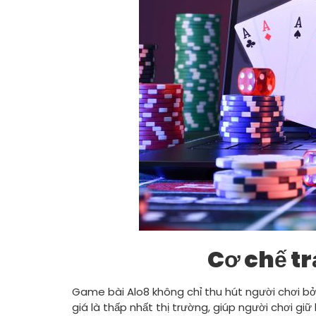
Cơ chế tr
Game bài Alo8 không chỉ thu hút người chơi bởi
giá là thấp nhất thị trường, giúp người chơi gi