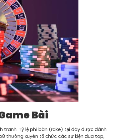
h Game Bài
 tranh. Tỷ lệ phí bàn (rake) tại đây được đánh
Alo8 thường xuyên tổ chức các sự kiện đua top,