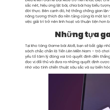
sắc nét, hiệu ứng lật bài, chia bài hay biểu t
đời thực. Bên cạnh đó, hệ thống chống gian lận 
năng tương thích đa nền tảng cũng là một lợi th
việc giải trí trở nên linh hoạt và thuận tiện hơn 
Những tựa gam
Tại kho tàng Game bài Alo8, bạn sẽ bắt gặp nh
sách chắc chắn là Tiến Lên Miền Nam – trò chơi
yếu tố tâm lý đóng vai trò quyết định đến thắng 
đọc vị đối thủ và đưa ra những quyết định cược
nhờ vào tính chiến thuật sâu sắc và sự biến hó