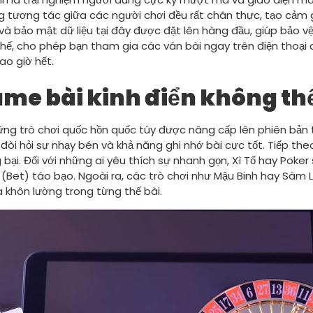
ượng tương tác giữa các người chơi đều rất chân thực, tạo cảm
và bảo mật dữ liệu tại đây được đặt lên hàng đầu, giúp bảo vệ
ế, cho phép bạn tham gia các ván bài ngay trên điện thoại di 
bao giờ hết.
e bài kinh điển không thể 
ững trò chơi quốc hồn quốc túy được nâng cấp lên phiên bản
 đòi hỏi sự nhạy bén và khả năng ghi nhớ bài cực tốt. Tiếp t
bại. Đối với những ai yêu thích sự nhanh gọn, Xì Tố hay Poker 
 (Bet) táo bạo. Ngoài ra, các trò chơi như Mậu Binh hay Sâm 
a khôn lường trong từng thế bài.