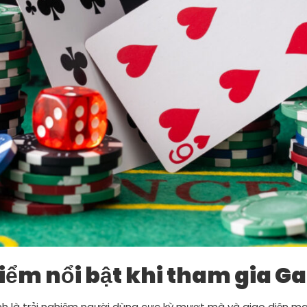
ểm nổi bật khi tham gia G
ính là trải nghiệm người dùng cực kỳ mượt mà và giao diện ma