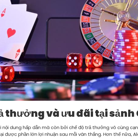
ả thưởng và ưu đãi tại sản
 nội dung hấp dẫn mà còn bởi chế độ trả thưởng vô cùng cạnh
ữ lại được phần lớn lợi nhuận sau mỗi ván thắng. Hơn thế nữa, 