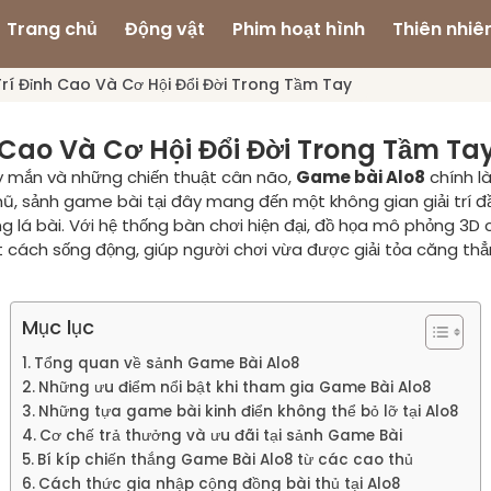
Trang chủ
Động vật
Phim hoạt hình
Thiên nhiê
rí Đỉnh Cao Và Cơ Hội Đổi Đời Trong Tầm Tay
 Cao Và Cơ Hội Đổi Đời Trong Tầm Ta
ay mắn và những chiến thuật cân não,
Game bài Alo8
chính là
, sảnh game bài tại đây mang đến một không gian giải trí đầy 
g lá bài. Với hệ thống bàn chơi hiện đại, đồ họa mô phỏng 3D 
ột cách sống động, giúp người chơi vừa được giải tỏa căng t
Mục lục
Tổng quan về sảnh Game Bài Alo8
Những ưu điểm nổi bật khi tham gia Game Bài Alo8
Những tựa game bài kinh điển không thể bỏ lỡ tại Alo8
Cơ chế trả thưởng và ưu đãi tại sảnh Game Bài
Bí kíp chiến thắng Game Bài Alo8 từ các cao thủ
Cách thức gia nhập cộng đồng bài thủ tại Alo8