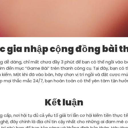
 gia nhập cộng đồng bài th
 dễ dàng, chỉ mất chưa đầy 3 phút để bạn có thể ngồi vào bà
 tìm đến mục “Game Bài” trên thanh công cụ. Tại đây, bạn có 
kiếm. Một khi đã vào bàn, hãy chọn vị trí ngồi và đặt cược mức
p mọi thắc mắc 24/7, bạn hoàn toàn có thể yên tâm tận hưởn
Kết luận
cấp, nơi hội tụ đủ cả yếu tố giải trí lẫn cơ hội kiếm tiền thực 
ghệ, đây chính là địa chỉ tin cậy nhất cho những ai đam mê 
 vị trí phù hợp để bạn tỏa sáng và khẳng định bản thân. Hãy