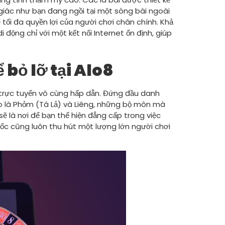
 giác như bạn đang ngồi tại một sòng bài ngoài
 tối đa quyền lợi của người chơi chân chính. Khả
động chỉ với một kết nối Internet ổn định, giúp
bỏ lỡ tại Alo8
 trực tuyến vô cùng hấp dẫn. Đứng đầu danh
heo là Phỏm (Tá Lả) và Liêng, những bộ môn mà
sẽ là nơi để bạn thể hiện đẳng cấp trong việc
Lốc cũng luôn thu hút một lượng lớn người chơi