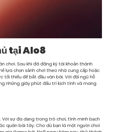
ủ tại Alo8
n chơi. Sau khi đã đăng ký tài khoản thành
thể lựa chọn sảnh chơi theo nhà cung cấp hoặc
 tối thiểu để bắt đầu ván bài. Với đội ngũ hỗ
g những giây phút đấu trí kịch tính và mang
tế. Với sự đa dạng trong trò chơi, tính minh bạch
các quân bài tây. Cho dù bạn là một người chơi
 tham gia Game bài Alo8 ngay hôm nay, thử thách