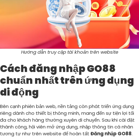
Hướng dẫn truy cập tài khoản trên website
Cách đăng nhập GO88
chuẩn nhất trên ứng dụng
di động
Bên cạnh phiên bản web, nền tảng còn phát triển ứng dụng
riêng dành cho thiết bị thông minh, mang đến sự tiện lợi tối
đa cho khách hàng thường xuyên di chuyển. Sau khi cài đặt
thành công, hội viên mở ứng dụng, nhập thông tin cá nhân
tương tự như trên website để hoàn tất
Đăng nhập GO88
.