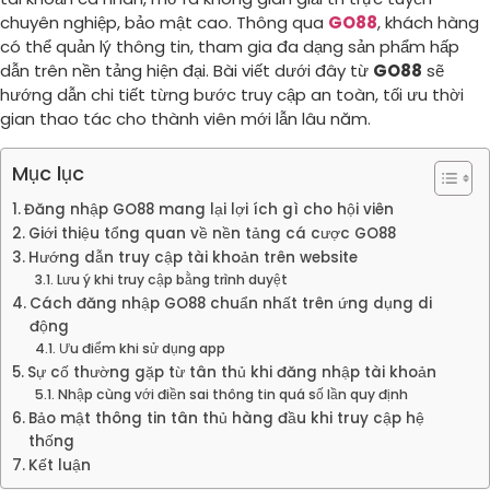
chuyên nghiệp, bảo mật cao. Thông qua
GO88
, khách hàng
có thể quản lý thông tin, tham gia đa dạng sản phẩm hấp
dẫn trên nền tảng hiện đại. Bài viết dưới đây từ
GO88
sẽ
hướng dẫn chi tiết từng bước truy cập an toàn, tối ưu thời
gian thao tác cho thành viên mới lẫn lâu năm.
Mục lục
Đăng nhập GO88 mang lại lợi ích gì cho hội viên
Giới thiệu tổng quan về nền tảng cá cược GO88
Hướng dẫn truy cập tài khoản trên website
Lưu ý khi truy cập bằng trình duyệt
Cách đăng nhập GO88 chuẩn nhất trên ứng dụng di
động
Ưu điểm khi sử dụng app
Sự cố thường gặp từ tân thủ khi đăng nhập tài khoản
Nhập cùng với điền sai thông tin quá số lần quy định
Bảo mật thông tin tân thủ hàng đầu khi truy cập hệ
thống
Kết luận