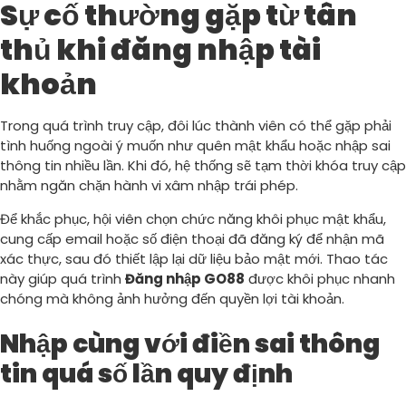
Sự cố thường gặp từ tân
thủ khi đăng nhập tài
khoản
Trong quá trình truy cập, đôi lúc thành viên có thể gặp phải
tình huống ngoài ý muốn như quên mật khẩu hoặc nhập sai
thông tin nhiều lần. Khi đó, hệ thống sẽ tạm thời khóa truy cập
nhằm ngăn chặn hành vi xâm nhập trái phép.
Để khắc phục, hội viên chọn chức năng khôi phục mật khẩu,
cung cấp email hoặc số điện thoại đã đăng ký để nhận mã
xác thực, sau đó thiết lập lại dữ liệu bảo mật mới. Thao tác
này giúp quá trình
Đăng nhập GO88
được khôi phục nhanh
chóng mà không ảnh hưởng đến quyền lợi tài khoản.
Nhập cùng với điền sai thông
tin quá số lần quy định