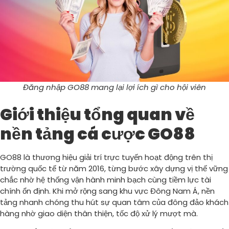
Đăng nhập GO88 mang lại lợi ích gì cho hội viên
Giới thiệu tổng quan về
nền tảng cá cược GO88
GO88 là thương hiệu giải trí trực tuyến hoạt động trên thị
trường quốc tế từ năm 2016, từng bước xây dựng vị thế vững
chắc nhờ hệ thống vận hành minh bạch cùng tiềm lực tài
chính ổn định. Khi mở rộng sang khu vực Đông Nam Á, nền
tảng nhanh chóng thu hút sự quan tâm của đông đảo khách
hàng nhờ giao diện thân thiện, tốc độ xử lý mượt mà.