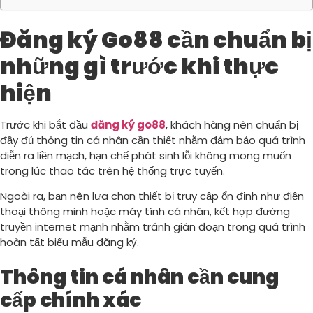
Đăng ký Go88 cần chuẩn bị
những gì trước khi thực
hiện
Trước khi bắt đầu
đăng ký go88
, khách hàng nên chuẩn bị
đầy đủ thông tin cá nhân cần thiết nhằm đảm bảo quá trình
diễn ra liền mạch, hạn chế phát sinh lỗi không mong muốn
trong lúc thao tác trên hệ thống trực tuyến.
Ngoài ra, bạn nên lựa chọn thiết bị truy cập ổn định như điện
thoại thông minh hoặc máy tính cá nhân, kết hợp đường
truyền internet mạnh nhằm tránh gián đoạn trong quá trình
hoàn tất biểu mẫu đăng ký.
Thông tin cá nhân cần cung
cấp chính xác