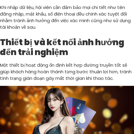
Khi nhập dữ liệu, hội viên cần đảm bảo mọi chi tiết như tên
đăng nhập, mật khẩu, số điện thoại đều chính xác tuyệt đối
nhằm tránh ảnh hưởng đến việc xác minh cũng như sử dụng
tài khoản về sau.
Thiết bị và kết nối ảnh hưởng
đến trải nghiệm
Một thiết bị hoạt động ổn định kết hợp đường truyền tốt sẽ
giúp khách hàng hoàn thành từng bước thuận lợi hơn, tránh
tình trạng gián đoạn gây mất thời gian khi thao tác.