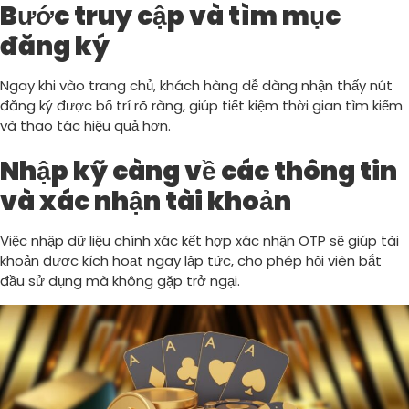
Bước truy cập và tìm mục
đăng ký
Ngay khi vào trang chủ, khách hàng dễ dàng nhận thấy nút
đăng ký được bố trí rõ ràng, giúp tiết kiệm thời gian tìm kiếm
và thao tác hiệu quả hơn.
Nhập kỹ càng về các thông tin
và xác nhận tài khoản
Việc nhập dữ liệu chính xác kết hợp xác nhận OTP sẽ giúp tài
khoản được kích hoạt ngay lập tức, cho phép hội viên bắt
đầu sử dụng mà không gặp trở ngại.