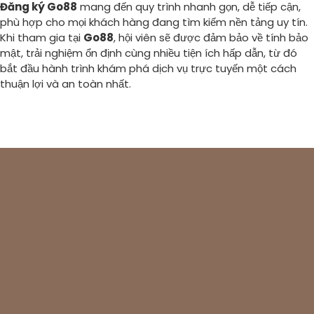
Đăng ký Go88
mang đến quy trình nhanh gọn, dễ tiếp cận,
phù hợp cho mọi khách hàng đang tìm kiếm nền tảng uy tín.
Khi tham gia tại
Go88
, hội viên sẽ được đảm bảo về tính bảo
mật, trải nghiệm ổn định cùng nhiều tiện ích hấp dẫn, từ đó
bắt đầu hành trình khám phá dịch vụ trực tuyến một cách
thuận lợi và an toàn nhất.