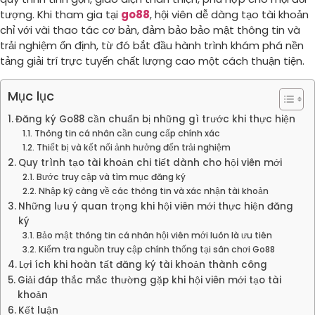
tượng. Khi tham gia tại
go88
, hội viên dễ dàng tạo tài khoản
chỉ với vài thao tác cơ bản, đảm bảo bảo mật thông tin và
trải nghiệm ổn định, từ đó bắt đầu hành trình khám phá nền
tảng giải trí trực tuyến chất lượng cao một cách thuận tiện.
Mục lục
Đăng ký Go88 cần chuẩn bị những gì trước khi thực hiện
Thông tin cá nhân cần cung cấp chính xác
Thiết bị và kết nối ảnh hưởng đến trải nghiệm
Quy trình tạo tài khoản chi tiết dành cho hội viên mới
Bước truy cập và tìm mục đăng ký
Nhập kỹ càng về các thông tin và xác nhận tài khoản
Những lưu ý quan trọng khi hội viên mới thực hiện đăng
ký
Bảo mật thông tin cá nhân hội viên mới luôn là ưu tiên
Kiểm tra nguồn truy cập chính thống tại sân chơi Go88
Lợi ích khi hoàn tất đăng ký tài khoản thành công
Giải đáp thắc mắc thường gặp khi hội viên mới tạo tài
khoản
Kết luận