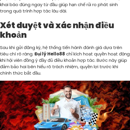
khai báo đúng ngay từ đầu giúp hạn chế rủi ro phát sinh
trong quá trình hợp tác lâu dài.
Xét duyệt và xác nhận điều
khoản
Sau khi gửi đăng ký, hệ thống tiến hành đánh giá dựa trên
tiêu chí rõ ràng.
Đại lý Hello88
chỉ kích hoạt quyền hoạt động
khi hội viên đồng ý đầy đủ điều khoản hợp tác. Bước này giúp
đảm bảo hai bên hiểu rõ trách nhiệm, quyền lợi trước khi
chính thức bắt đầu.