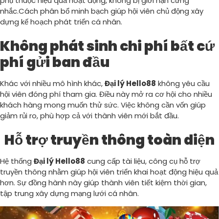
phụ thuộc hiệu quả hoạt động, không bị giới hạn cứng
nhắc.Cách phân bổ minh bạch giúp hội viên chủ động xây
dựng kế hoạch phát triển cá nhân.
Không phát sinh chi phí bất cứ
phí gửi ban đầu
Khác với nhiều mô hình khác,
Đại lý Hello88
không yêu cầu
hội viên đóng phí tham gia. Điều này mở ra cơ hội cho nhiều
khách hàng mong muốn thử sức. Việc không cần vốn giúp
giảm rủi ro, phù hợp cả với thành viên mới bắt đầu.
Hỗ trợ truyền thông toàn diện
Hệ thống
Đại lý Hello88
cung cấp tài liệu, công cụ hỗ trợ
truyền thông nhằm giúp hội viên triển khai hoạt động hiệu quả
hơn. Sự đồng hành này giúp thành viên tiết kiệm thời gian,
tập trung xây dựng mạng lưới cá nhân.