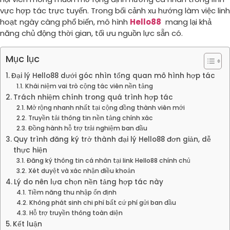
vực hợp tác trực tuyến. Trong bối cảnh xu hướng làm việc linh
hoạt ngày càng phổ biến, mô hình
Hello88
mang lại khả
năng chủ động thời gian, tối ưu nguồn lực sẵn có.
Mục lục
Đại lý Hello88 dưới góc nhìn tổng quan mô hình hợp tác
Khái niệm vai trò cộng tác viên nền tảng
Trách nhiệm chính trong quá trình hợp tác
Mở rộng nhanh nhất tại cộng đồng thành viên mới
Truyền tải thông tin nền tảng chính xác
Đồng hành hỗ trợ trải nghiệm ban đầu
Quy trình đăng ký trở thành đại lý Hello88 đơn giản, dễ
thực hiện
Đăng ký thông tin cá nhân tại link Hello88 chính chủ
Xét duyệt và xác nhận điều khoản
Lý do nên lựa chọn nền tảng hợp tác này
Tiềm năng thu nhập ổn định
Không phát sinh chi phí bất cứ phí gửi ban đầu
Hỗ trợ truyền thông toàn diện
Kết luận