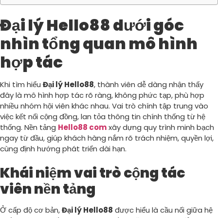
Đại lý Hello88 dưới góc
nhìn tổng quan mô hình
hợp tác
Khi tìm hiểu
Đại lý Hello88
, thành viên dễ dàng nhận thấy
đây là mô hình hợp tác rõ ràng, không phức tạp, phù hợp
nhiều nhóm hội viên khác nhau. Vai trò chính tập trung vào
việc kết nối cộng đồng, lan tỏa thông tin chính thống từ hệ
thống. Nền tảng
Hello88 com
xây dựng quy trình minh bạch
ngay từ đầu, giúp khách hàng nắm rõ trách nhiệm, quyền lợi,
cùng định hướng phát triển dài hạn.
Khái niệm vai trò cộng tác
viên nền tảng
Ở cấp độ cơ bản,
Đại lý Hello88
được hiểu là cầu nối giữa hệ