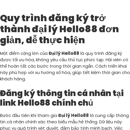
Quy trình đăng ký trở
thành đại lý Hello88 đơn
giản, dễ thực hiện
Một điểm cộng lớn của
Đại lý Hello88
là quy trình đăng ký
được tối ưu hóa, không yêu cầu thủ tục phức tạp. Hội viên có
thể hoàn tất các bước trong thời gian ngắn. Cách triển khai
này phù hợp với xu hướng số hóa, giúp tiết kiệm thời gian cho
khách hàng.
Đăng ký thông tin cá nhân tại
link Hello88 chính chủ
Bước đầu tiên khi tham gia
Đại lý Hello88
là cung cấp thông
tin cá nhân chính xác theo biểu mẫu hệ thống. Dữ liệu này
phục vụ quá trình xét duyệt, đảm bảo tính minh bạch. Việc