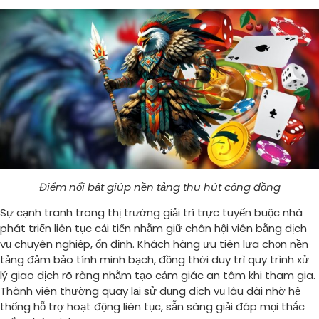
Điểm nổi bật giúp nền tảng thu hút cộng đồng
Sự cạnh tranh trong thị trường giải trí trực tuyến buộc nhà
phát triển liên tục cải tiến nhằm giữ chân hội viên bằng dịch
vụ chuyên nghiệp, ổn định. Khách hàng ưu tiên lựa chọn nền
tảng đảm bảo tính minh bạch, đồng thời duy trì quy trình xử
lý giao dịch rõ ràng nhằm tạo cảm giác an tâm khi tham gia.
Thành viên thường quay lại sử dụng dịch vụ lâu dài nhờ hệ
thống hỗ trợ hoạt động liên tục, sẵn sàng giải đáp mọi thắc