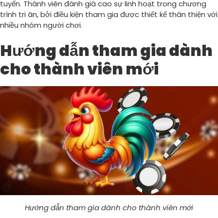
tuyến. Thành viên đánh giá cao sự linh hoạt trong chương
trình tri ân, bởi điều kiện tham gia được thiết kế thân thiện với
nhiều nhóm người chơi.
Hướng dẫn tham gia dành
cho thành viên mới
Hướng dẫn tham gia dành cho thành viên mới