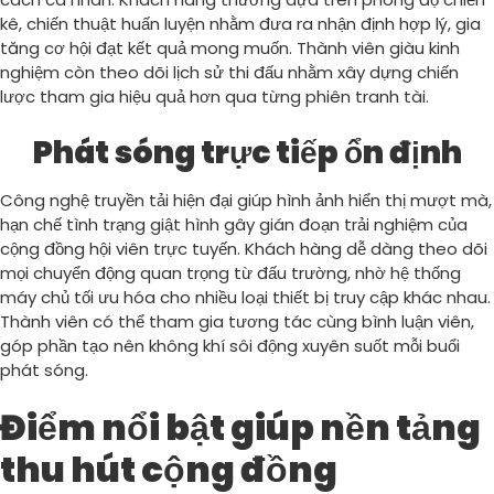
kê, chiến thuật huấn luyện nhằm đưa ra nhận định hợp lý, gia
tăng cơ hội đạt kết quả mong muốn. Thành viên giàu kinh
nghiệm còn theo dõi lịch sử thi đấu nhằm xây dựng chiến
lược tham gia hiệu quả hơn qua từng phiên tranh tài.
Phát sóng trực tiếp ổn định
Công nghệ truyền tải hiện đại giúp hình ảnh hiển thị mượt mà,
hạn chế tình trạng giật hình gây gián đoạn trải nghiệm của
cộng đồng hội viên trực tuyến. Khách hàng dễ dàng theo dõi
mọi chuyển động quan trọng từ đấu trường, nhờ hệ thống
máy chủ tối ưu hóa cho nhiều loại thiết bị truy cập khác nhau.
Thành viên có thể tham gia tương tác cùng bình luận viên,
góp phần tạo nên không khí sôi động xuyên suốt mỗi buổi
phát sóng.
Điểm nổi bật giúp nền tảng
thu hút cộng đồng