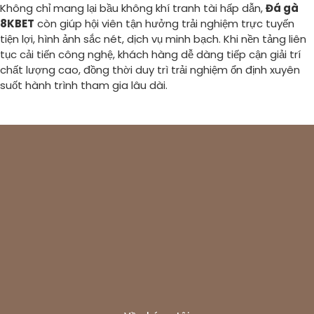
Không chỉ mang lại bầu không khí tranh tài hấp dẫn,
Đá gà
8KBET
còn giúp hội viên tận hưởng trải nghiệm trực tuyến
tiện lợi, hình ảnh sắc nét, dịch vụ minh bạch. Khi nền tảng liên
tục cải tiến công nghệ, khách hàng dễ dàng tiếp cận giải trí
chất lượng cao, đồng thời duy trì trải nghiệm ổn định xuyên
suốt hành trình tham gia lâu dài.