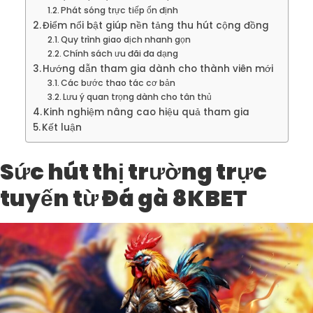
Phát sóng trực tiếp ổn định
Điểm nổi bật giúp nền tảng thu hút cộng đồng
Quy trình giao dịch nhanh gọn
Chính sách ưu đãi đa dạng
Hướng dẫn tham gia dành cho thành viên mới
Các bước thao tác cơ bản
Lưu ý quan trọng dành cho tân thủ
Kinh nghiệm nâng cao hiệu quả tham gia
Kết luận
Sức hút thị trường trực
tuyến từ Đá gà 8KBET