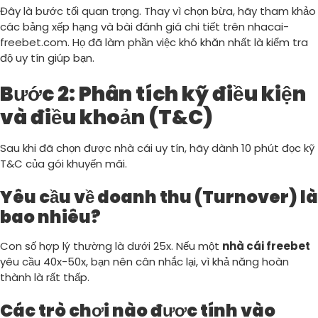
Đây là bước tối quan trọng. Thay vì chọn bừa, hãy tham khảo
các bảng xếp hạng và bài đánh giá chi tiết trên nhacai-
freebet.com. Họ đã làm phần việc khó khăn nhất là kiểm tra
độ uy tín giúp bạn.
Bước 2: Phân tích kỹ điều kiện
và điều khoản (T&C)
Sau khi đã chọn được nhà cái uy tín, hãy dành 10 phút đọc kỹ
T&C của gói khuyến mãi.
Yêu cầu về doanh thu (Turnover) là
bao nhiêu?
Con số hợp lý thường là dưới 25x. Nếu một
nhà cái freebet
yêu cầu 40x-50x, bạn nên cân nhắc lại, vì khả năng hoàn
thành là rất thấp.
Các trò chơi nào được tính vào