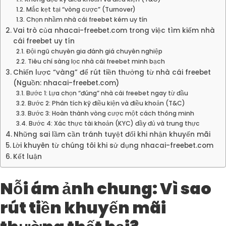
Mắc kẹt tại “vòng cược” (Turnover)
Chọn nhầm nhà cái freebet kém uy tín
Vai trò của nhacai-freebet.com trong việc tìm kiếm nhà
cái freebet uy tín
Đội ngũ chuyên gia đánh giá chuyên nghiệp
Tiêu chí sàng lọc nhà cái freebet minh bạch
Chiến lược “vàng” để rút tiền thưởng từ nhà cái freebet
(Nguồn: nhacai-freebet.com)
Bước 1: Lựa chọn “đúng” nhà cái freebet ngay từ đầu
Bước 2: Phân tích kỹ điều kiện và điều khoản (T&C)
Bước 3: Hoàn thành vòng cược một cách thông minh
Bước 4: Xác thực tài khoản (KYC) đầy đủ và trung thực
Những sai lầm cần tránh tuyệt đối khi nhận khuyến mãi
Lời khuyên từ chúng tôi khi sử dụng nhacai-freebet.com
Kết luận
Nỗi ám ảnh chung: Vì sao
rút tiền khuyến mãi