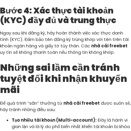
Bước 4: Xác thực tài khoản
(KYC) đầy đủ và trung thực
Ngay sau khi đăng ký, hãy hoàn thành việc xác thực danh
tính (KYC). Đảm bảo tên đăng ký trùng khớp với tên trên tài
khoản ngân hàng và giấy tờ tùy thân. Các
nhà cái freebet
uy tín sẽ không thanh toán nếu thông tin không khớp.
Những sai lầm cần tránh
tuyệt đối khi nhận khuyến
mãi
Để quá trình “săn” thưởng từ
nhà cái freebet
được suôn sẻ,
hãy tránh những điều sau:
Tạo nhiều tài khoản (Multi-account):
Đây là hành vi
gian lận và là lý do phổ biến nhất khiến tài khoản bị khóa