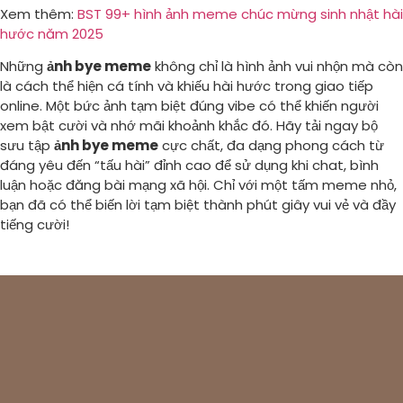
Xem thêm:
BST 99+ hình ảnh meme chúc mừng sinh nhật hài
hước năm 2025
Những
ảnh bye meme
không chỉ là hình ảnh vui nhộn mà còn
là cách thể hiện cá tính và khiếu hài hước trong giao tiếp
online. Một bức ảnh tạm biệt đúng vibe có thể khiến người
xem bật cười và nhớ mãi khoảnh khắc đó. Hãy tải ngay bộ
sưu tập
ảnh bye meme
cực chất, đa dạng phong cách từ
đáng yêu đến “tấu hài” đỉnh cao để sử dụng khi chat, bình
luận hoặc đăng bài mạng xã hội. Chỉ với một tấm meme nhỏ,
bạn đã có thể biến lời tạm biệt thành phút giây vui vẻ và đầy
tiếng cười!