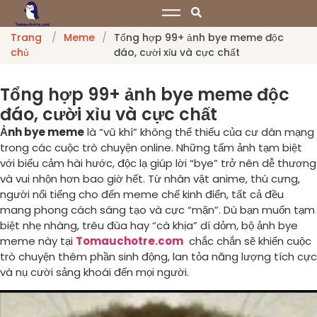
Trang
/
Meme
/
Tổng hợp 99+ ảnh bye meme độc
chủ
đáo, cười xỉu và cực chất
Tổng hợp 99+ ảnh bye meme độc
đáo, cười xỉu và cực chất
Ảnh bye meme
là “vũ khí” không thể thiếu của cư dân mạng
trong các cuộc trò chuyện online. Những tấm ảnh tạm biệt
với biểu cảm hài hước, độc lạ giúp lời “bye” trở nên dễ thương
và vui nhộn hơn bao giờ hết. Từ nhân vật anime, thú cưng,
người nổi tiếng cho đến meme chế kinh điển, tất cả đều
mang phong cách sáng tạo và cực “mặn”. Dù bạn muốn tạm
biệt nhẹ nhàng, trêu đùa hay “cà khịa” dí dỏm, bộ ảnh bye
meme này tại
Tomauchotre.com
chắc chắn sẽ khiến cuộc
trò chuyện thêm phần sinh động, lan tỏa năng lượng tích cực
và nụ cười sảng khoái đến mọi người.