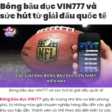
Bóng bầu dục VIN777 và
sức hút từ giải đấu quốc tế
Bóng bầu dục VIN777 và sức hút từ giải đấu quốc tế
Bóng bầu dục VIN777
gây ấn tượng nhờ kho sự kiện phong
phú, từ những mùa giải chuyên nghiệp hàng đầu đến các giải
khu vực hấp dẫn. Thành viên có thể theo dõi diễn biến từ các