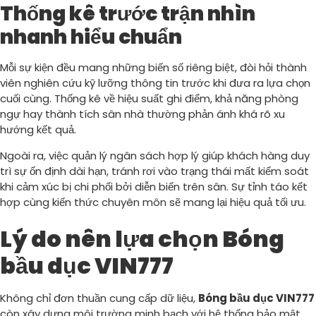
Thống kê trước trận nhìn
nhanh hiểu chuẩn
Mỗi sự kiện đều mang những biến số riêng biệt, đòi hỏi thành
viên nghiên cứu kỹ lưỡng thông tin trước khi đưa ra lựa chọn
cuối cùng. Thống kê về hiệu suất ghi điểm, khả năng phòng
ngự hay thành tích sân nhà thường phản ánh khá rõ xu
hướng kết quả.
Ngoài ra, việc quản lý ngân sách hợp lý giúp khách hàng duy
trì sự ổn định dài hạn, tránh rơi vào trạng thái mất kiểm soát
khi cảm xúc bị chi phối bởi diễn biến trên sân. Sự tỉnh táo kết
hợp cùng kiến thức chuyên môn sẽ mang lại hiệu quả tối ưu.
Lý do nên lựa chọn Bóng
bầu dục VIN777
Không chỉ đơn thuần cung cấp dữ liệu,
Bóng bầu dục VIN777
còn xây dựng môi trường minh bạch với hệ thống bảo mật