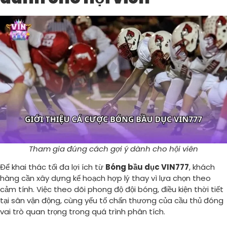
Tham gia đúng cách gợi ý dành cho hội viên
Để khai thác tối đa lợi ích từ
Bóng bầu dục VIN777
, khách
hàng cần xây dựng kế hoạch hợp lý thay vì lựa chọn theo
cảm tính. Việc theo dõi phong độ đội bóng, điều kiện thời tiết
tại sân vận động, cùng yếu tố chấn thương của cầu thủ đóng
vai trò quan trọng trong quá trình phân tích.