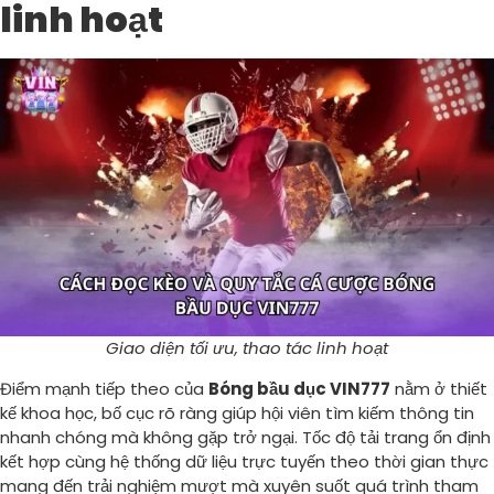
linh hoạt
Giao diện tối ưu, thao tác linh hoạt
Điểm mạnh tiếp theo của
Bóng bầu dục VIN777
nằm ở thiết
kế khoa học, bố cục rõ ràng giúp hội viên tìm kiếm thông tin
nhanh chóng mà không gặp trở ngại. Tốc độ tải trang ổn định
kết hợp cùng hệ thống dữ liệu trực tuyến theo thời gian thực
mang đến trải nghiệm mượt mà xuyên suốt quá trình tham