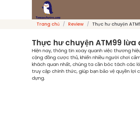
Trang chủ
/
Review
/
Thực hư chuyện ATM9
Thực hư chuyện ATM99 lừa đ
Hiện nay, thông tin xoay quanh việc thương hiệu 
cộng đồng cược thủ, khiến nhiều người chơi cảm
khách quan nhất, chúng ta cần bóc tách các lớ
truy cập chính thức, giúp bạn bảo vệ quyền lợ
dựng.