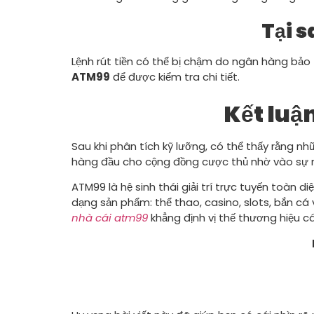
Tại s
Lệnh rút tiền có thể bị chậm do ngân hàng bảo
ATM99
để được kiểm tra chi tiết.
Kết luậ
Sau khi phân tích kỹ lưỡng, có thể thấy rằng nh
hàng đầu cho cộng đồng cược thủ nhờ vào sự 
ATM99 là hệ sinh thái giải trí trực tuyến toàn 
dạng sản phẩm: thể thao, casino, slots, bắn cá 
nhà cái atm99
khẳng định vị thế thương hiệu c