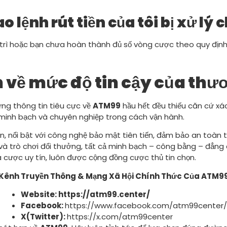
ao lệnh rút tiền của tôi bị xử lý
 trì hoặc bạn chưa hoàn thành đủ số vòng cược theo quy định
n về mức độ tin cậy của thư
ững thông tin tiêu cực về
ATM99
hầu hết đều thiếu căn cứ xá
minh bạch và chuyên nghiệp trong cách vận hành.
diện, nổi bật với công nghệ bảo mật tiên tiến, đảm bảo an toàn
và trò chơi đổi thưởng, tất cả minh bạch – công bằng – đẳng c
á cược uy tín, luôn được cộng đồng cược thủ tin chọn.
Kênh Truyền Thông & Mạng Xã Hội Chính Thức Của ATM9
Website:
https://atm99.center/
Facebook:
https://www.facebook.com/atm99center/
X(Twitter):
https://x.com/atm99center