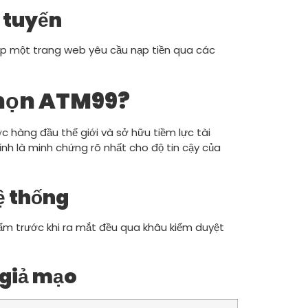
c tuyến
gặp một trang web yêu cầu nạp tiền qua các
chọn ATM99?
 hàng đầu thế giới và sở hữu tiềm lực tài
nh là minh chứng rõ nhất cho độ tin cậy của
ệ thống
ẩm trước khi ra mắt đều qua khâu kiểm duyệt
 giả mạo