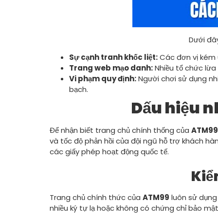
Dưới đây
Sự cạnh tranh khốc liệt:
Các đơn vị kém u
Trang web mạo danh:
Nhiều tổ chức lừa 
Vi phạm quy định:
Người chơi sử dụng nhi
bạch.
Dấu hiệu n
Để nhận biết trang chủ chính thống của
ATM99
và tốc độ phản hồi của đội ngũ hỗ trợ khách hà
các giấy phép hoạt động quốc tế.
Kiể
Trang chủ chính thức của
ATM99
luôn sử dụng
nhiều ký tự lạ hoặc không có chứng chỉ bảo mật