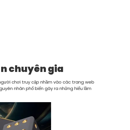
ìn chuyên gia
 người chơi truy cập nhầm vào các trang web
 nguyên nhân phổ biến gây ra những hiểu lầm